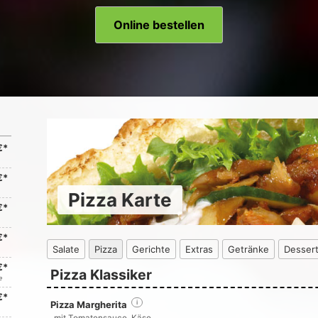
Online bestellen
€*
€*
Pizza Karte
€*
€*
Salate
Pizza
Gerichte
Extras
Getränke
Desser
€*
Pizza Klassiker
e
€*
Pizza Margherita
i