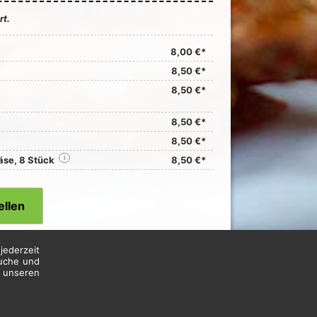
rt.
8,00 €*
8,50 €*
8,50 €*
8,50 €*
8,50 €*
äse, 8 Stück
i
8,50 €*
ellen
jederzeit
suche und
n unseren