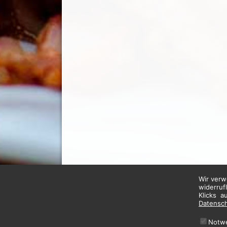
Wir verw
widerruf
Klicks a
Datensc
Notw