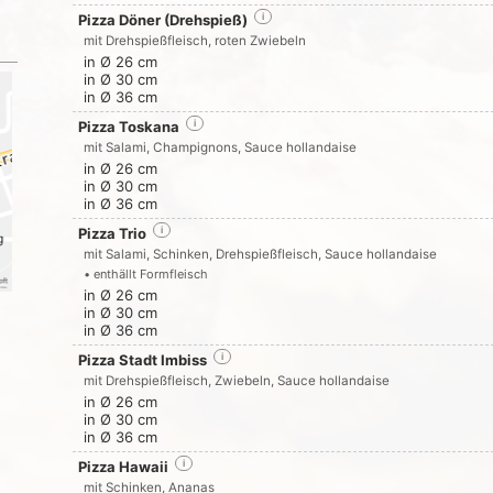
Pizza Döner (Drehspieß)
i
mit Drehspießfleisch, roten Zwiebeln
in Ø 26 cm
in Ø 30 cm
in Ø 36 cm
Pizza Toskana
i
mit Salami, Champignons, Sauce hollandaise
in Ø 26 cm
in Ø 30 cm
in Ø 36 cm
Pizza Trio
i
mit Salami, Schinken, Drehspießfleisch, Sauce hollandaise
• enthällt Formfleisch
in Ø 26 cm
in Ø 30 cm
in Ø 36 cm
Pizza Stadt Imbiss
i
mit Drehspießfleisch, Zwiebeln, Sauce hollandaise
in Ø 26 cm
in Ø 30 cm
in Ø 36 cm
Pizza Hawaii
i
mit Schinken, Ananas