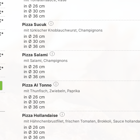
mit Tomatensauce, Käse
€*
in Ø 26 cm
in Ø 30 cm
€*
in Ø 36 cm
€*
Pizza Sucuk
i
mit türkischer Knoblauchwurst, Champignons
€*
in Ø 26 cm
in Ø 30 cm
in Ø 36 cm
Pizza Salami
i
€*
mit Salami, Champignons
in Ø 26 cm
€*
in Ø 30 cm
in Ø 36 cm
Pizza Al Tonno
i
mit Thunfisch, Zwiebeln, Paprika
in Ø 26 cm
in Ø 30 cm
in Ø 36 cm
Pizza Hollandaise
i
mit Hähnchenbrustfilet, frischen Tomaten, Brokkoli, Sauce hollanda
in Ø 26 cm
in Ø 30 cm
in Ø 36 cm