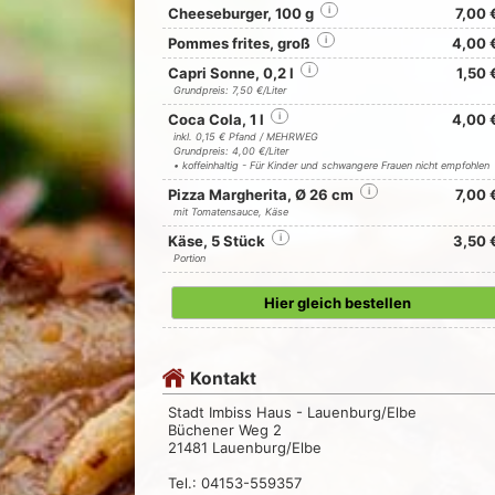
Cheeseburger, 100 g
i
7,00 
Pommes frites, groß
i
4,00 
Capri Sonne, 0,2 l
i
1,50 
Grundpreis: 7,50 €/Liter
Coca Cola, 1 l
i
4,00 
inkl. 0,15 € Pfand / MEHRWEG
Grundpreis: 4,00 €/Liter
• koffeinhaltig - Für Kinder und schwangere Frauen nicht empfohlen
Pizza Margherita, Ø 26 cm
i
7,00 
mit Tomatensauce, Käse
Käse, 5 Stück
i
3,50 
Portion
Hier gleich bestellen
Kontakt
Stadt Imbiss Haus - Lauenburg/Elbe
Büchener Weg 2
21481 Lauenburg/Elbe
Tel.: 04153-559357