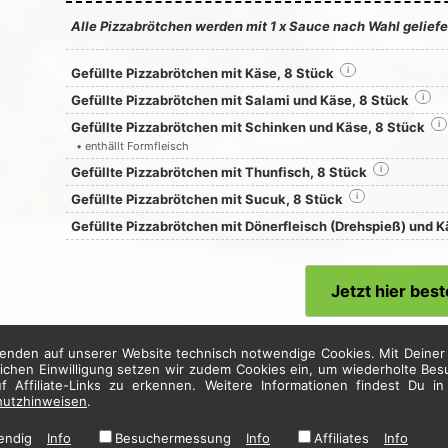
Alle Pizzabrötchen werden mit 1 x Sauce nach Wahl geliefe
Gefüllte Pizzabrötchen mit Käse, 8 Stück
i
Gefüllte Pizzabrötchen mit Salami und Käse, 8 Stück
i
Gefüllte Pizzabrötchen mit Schinken und Käse, 8 Stück
i
• enthällt Formfleisch
Gefüllte Pizzabrötchen mit Thunfisch, 8 Stück
i
Gefüllte Pizzabrötchen mit Sucuk, 8 Stück
i
Gefüllte Pizzabrötchen mit Dönerfleisch (Drehspieß) und K
Jetzt hier best
enden auf unserer Website technisch notwendige Cookies. Mit Deiner 
* Alle Preise in Euro inkl. gesetzl. MwSt. Abbildungen können ggf. abweichen.
lichen Einwilligung setzen wir zudem Cookies ein, um wiederholte Be
Informationen zu Inhalts- und Zusatzstoffen finden Sie unter
i
uf Affiliate-Links zu erkennen. Weitere Informationen findest Du i
hutzhinweisen
.
endig
Info
Besuchermessung
Info
Affiliates
Info
Home
·
Impressum
·
Datenschutzhinweise
·
AGB