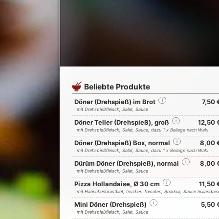
Beliebte Produkte
Döner (Drehspieß) im Brot
i
7,50 
mit Drehspießfleisch, Salat, Sauce
Döner Teller (Drehspieß), groß
i
12,50 
mit Drehspießfleisch, Salat, Sauce, dazu 1 x Beilage nach Wahl
Döner (Drehspieß) Box, normal
i
8,00 
mit Drehspießfleisch, Salat, Sauce, dazu 1 x Beilage nach Wahl
Dürüm Döner (Drehspieß), normal
i
8,00 
mit Drehspießfleisch, Salat, Sauce
Pizza Hollandaise, Ø 30 cm
i
11,50 
mit Hähnchenbrustfilet, frischen Tomaten, Brokkoli, Sauce hollandais
Mini Döner (Drehspieß)
i
5,50 
mit Drehspießfleisch, Salat, Sauce