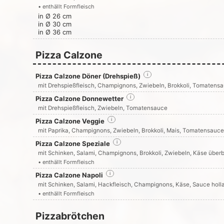
• enthällt Formfleisch
in Ø 26 cm
in Ø 30 cm
in Ø 36 cm
Pizza Calzone
Pizza Calzone Döner (Drehspieß)
i
mit Drehspießfleisch, Champignons, Zwiebeln, Brokkoli, Tomatens
Pizza Calzone Donnewetter
i
mit Drehspießfleisch, Zwiebeln, Tomatensauce
Pizza Calzone Veggie
i
mit Paprika, Champignons, Zwiebeln, Brokkoli, Mais, Tomatensauc
Pizza Calzone Speziale
i
mit Schinken, Salami, Champignons, Brokkoli, Zwiebeln, Käse über
• enthällt Formfleisch
Pizza Calzone Napoli
i
mit Schinken, Salami, Hackfleisch, Champignons, Käse, Sauce holl
• enthällt Formfleisch
Pizzabrötchen